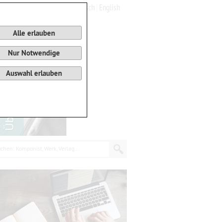
Deutsch
English
0
Warenkorb
Alle erlauben
Nur Notwendige
Auswahl erlauben
chen: Komponist, Werk, Verlag...