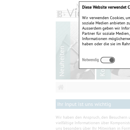
Diese Website verwendet C
Wir verwenden Cookies, um
soziale Medien anbieten zu
Ausserdem geben wir Infor
Partner für soziale Medien
Informationen möglicherwe
haben oder die sie im Rah
Notwendig
Ihr Input ist uns wichtig
Wir haben den Anspruch, den Besuchern u
vielfältige Informationen über Komponis
uns besonders über Ihr Mitwirken in Form 