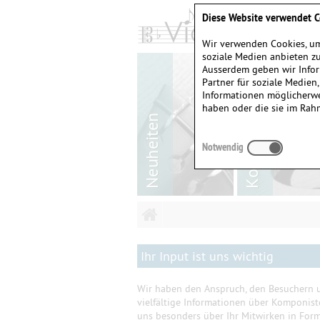
Diese Website verwendet C
Wir verwenden Cookies, um
soziale Medien anbieten zu
Ausserdem geben wir Infor
Partner für soziale Medien
Informationen möglicherwe
haben oder die sie im Rah
Notwendig
Ihr Input ist uns wichtig
Wir haben den Anspruch, den Besuchern u
vielfältige Informationen über Komponis
uns besonders über Ihr Mitwirken in Form 