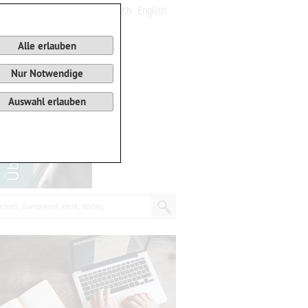
Deutsch
English
0
Warenkorb
Alle erlauben
Nur Notwendige
Auswahl erlauben
chen: Komponist, Werk, Verlag...