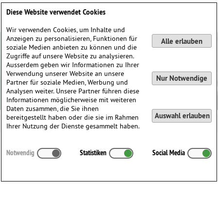
Deutsch
English
0
Diese Website verwendet Cookies
Anmelden / Registrieren
Wir verwenden Cookies, um Inhalte und
Anzeigen zu personalisieren, Funktionen für
Alle erlauben
soziale Medien anbieten zu können und die
Zugriffe auf unsere Website zu analysieren.
Ausserdem geben wir Informationen zu Ihrer
Verwendung unserer Website an unsere
Nur Notwendige
Partner für soziale Medien, Werbung und
Analysen weiter. Unsere Partner führen diese
Informationen möglicherweise mit weiteren
Daten zusammen, die Sie ihnen
Auswahl erlauben
bereitgestellt haben oder die sie im Rahmen
Ihrer Nutzung der Dienste gesammelt haben.
Alle
A
B
C
D
E
F
G
H
I
J
K
L
M
N
O
P
Q
Notwendig
Statistiken
Social Media
R
S
T
U
V
W
X
Y
Z