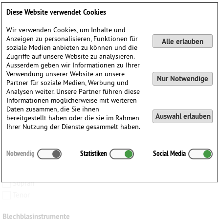
Klicken Sie die Ihnen zur Verfügung stehenden Instrumente an und
Diese Website verwendet Cookies
finden Sie Werke:
für genau die ausgewählten Instrumente
Wir verwenden Cookies, um Inhalte und
Anzeigen zu personalisieren, Funktionen für
für die ausgewählten Instrumente und ggf. weitere Instrumente
Alle erlauben
soziale Medien anbieten zu können und die
ODER-Verknüpfung (mind. eines der ausgewählten
Zugriffe auf unsere Website zu analysieren.
Instrumente)
Ausserdem geben wir Informationen zu Ihrer
Verwendung unserer Website an unsere
Nur Notwendige
Partner für soziale Medien, Werbung und
Analysen weiter. Unsere Partner führen diese
Informationen möglicherweise mit weiteren
Gesang
Daten zusammen, die Sie ihnen
Altstimme
Auswahl erlauben
bereitgestellt haben oder die sie im Rahmen
Bariton
Ihrer Nutzung der Dienste gesammelt haben.
Chor
Hohe Stimme
Notwendig
Statistiken
Social Media
Mittlere Stimme
Singstimme
Sopran
Tenor
Blechblasinstrumente