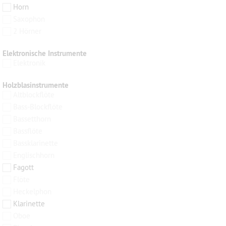
Horn
Saxophon
2 Hörner
Elektronische Instrumente
Elektronik
Holzblasinstrumente
Altblockflöte
Bass-Blockflöte
Bassetthorn
Bassflöte
Bassklarinette
Englischhorn
Fagott
Flöte
Heckelphon
Klarinette
Oboe