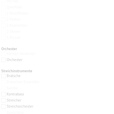
Piccolo
Querflöte
2 Blockflöten
2 Flöten
2 Klarinetten
2 Oboen
3 Piccoli
Orchester
Kleines Orchester
Orchester
Streichinstrumente
Bratsche
Bratschen Ensemble
Gambe
Kontrabass
Streicher
Streichorchester
Streichtrio