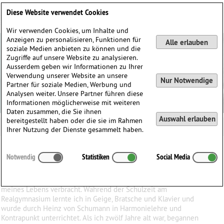
Deutsch
English
0
Diese Website verwendet Cookies
Anmelden / Registrieren
Wir verwenden Cookies, um Inhalte und
Anzeigen zu personalisieren, Funktionen für
Alle erlauben
soziale Medien anbieten zu können und die
Zugriffe auf unsere Website zu analysieren.
Ausserdem geben wir Informationen zu Ihrer
Verwendung unserer Website an unsere
Nur Notwendige
Partner für soziale Medien, Werbung und
Analysen weiter. Unsere Partner führen diese
Informationen möglicherweise mit weiteren
Daten zusammen, die Sie ihnen
Auswahl erlauben
bereitgestellt haben oder die sie im Rahmen
Ihrer Nutzung der Dienste gesammelt haben.
Erwin
Jacobs
(1936)
Notwendig
Statistiken
Social Media
∗
in
Fulda, Deutschland
Ich bin 1936 in Fulda geboren und habe hier die meisten Jahre
meines Lebens verbracht. Während der Schulzeit am
Realgymnasium lernte ich in Geige, Bratsche und Klavier und
wurde durch Heinz von Schumann in Harmonielehre und
Kontrapunkt unterrichtet. Als ich zwölf Jahre alt war, begannen