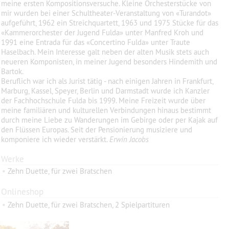
meine ersten Kompositionsversuche. Kleine Orchesterstücke von
mir wurden bei einer Schultheater-Veranstaltung von «Turandot»
aufgeführt, 1962 ein Streichquartett, 1963 und 1975 Stücke für das
«Kammerorchester der Jugend Fulda» unter Manfred Kroh und
1991 eine Entrada für das «Concertino Fulda» unter Traute
Haselbach. Mein Interesse galt neben der alten Musik stets auch
neueren Komponisten, in meiner Jugend besonders Hindemith und
Bartok.
Beruflich war ich als Jurist tätig - nach einigen Jahren in Frankfurt,
Marburg, Kassel, Speyer, Berlin und Darmstadt wurde ich Kanzler
der Fachhochschule Fulda bis 1999. Meine Freizeit wurde über
meine familiären und kulturellen Verbindungen hinaus bestimmt
durch meine Liebe zu Wanderungen im Gebirge oder per Kajak auf
den Flüssen Europas. Seit der Pensionierung musiziere und
komponiere ich wieder verstärkt.
Erwin Jacobs
Werke
•
Zehn Duette, für zwei Bratschen
Onlineshop
•
Zehn Duette, für zwei Bratschen, 2 Spielpartituren