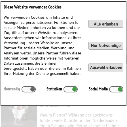
Deutsch
English
0
Diese Website verwendet Cookies
Anmelden / Registrieren
Wir verwenden Cookies, um Inhalte und
Anzeigen zu personalisieren, Funktionen für
Alle erlauben
soziale Medien anbieten zu können und die
Zugriffe auf unsere Website zu analysieren.
Ausserdem geben wir Informationen zu Ihrer
Verwendung unserer Website an unsere
Nur Notwendige
Partner für soziale Medien, Werbung und
Analysen weiter. Unsere Partner führen diese
Informationen möglicherweise mit weiteren
Daten zusammen, die Sie ihnen
Auswahl erlauben
bereitgestellt haben oder die sie im Rahmen
Ihrer Nutzung der Dienste gesammelt haben.
Pierrot
Notwendig
Statistiken
Social Media
Dolman, Karin
(1967)
für Bratsche solo
Warum Pierrot? Während des Lockdowns
fühlten viele Künstler in den Niederlanden
einen Schmerz wie Pierrot, als seine Liebe zu