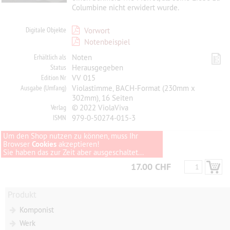
Columbine nicht erwidert wurde.
Digitale Objekte
Vorwort
Notenbeispiel
Erhältlich als
Noten
Status
Herausgegeben
Edition Nr
VV 015
Ausgabe (Umfang)
Violastimme, BACH-Format (230mm x
302mm), 16 Seiten
Verlag
© 2022 ViolaViva
ISMN
979-0-50274-015-3
Um den Shop nutzen zu können, muss Ihr
Browser
Cookies
akzeptieren!
Sie haben das zur Zeit aber ausgeschaltet...
17.00 CHF
Produkt
Komponist
Werk