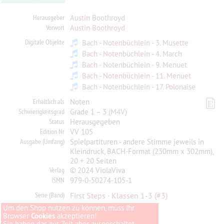
Herausgeber
Austin Boothroyd
Vorwort
Austin Boothroyd
Digitale Objekte
Bach - Notenbüchlein - 3. Musette
Bach - Notenbüchlein - 4. March
Bach - Notenbüchlein - 9. Menuet
Bach - Notenbüchlein - 11. Menuet
Bach - Notenbüchlein - 17. Polonaise
Erhältlich als
Noten
Schwierigkeitsgrad
Grade 1 – 3
(M4V)
Status
Herausgegeben
Edition Nr
VV 105
Ausgabe (Umfang)
Spielpartituren - andere Stimme jeweils in
Kleindruck, BACH-Format (230mm x 302mm),
20 + 20 Seiten
Verlag
© 2024 ViolaViva
ISMN
979-0-50274-105-1
Serie (Band)
First Steps · Klassen 1-3
(#3)
Um den Shop nutzen zu können, muss Ihr
Browser
Cookies
akzeptieren!
Sie haben das zur Zeit aber ausgeschaltet...