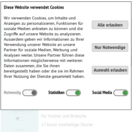
Deutsch
English
0
Diese Website verwendet Cookies
Anmelden / Registrieren
Wir verwenden Cookies, um Inhalte und
Anzeigen zu personalisieren, Funktionen für
Alle erlauben
soziale Medien anbieten zu können und die
Zugriffe auf unsere Website zu analysieren.
Ausserdem geben wir Informationen zu Ihrer
Verwendung unserer Website an unsere
Nur Notwendige
Partner für soziale Medien, Werbung und
Analysen weiter. Unsere Partner führen diese
Informationen möglicherweise mit weiteren
Daten zusammen, die Sie ihnen
Auswahl erlauben
bereitgestellt haben oder die sie im Rahmen
Ihrer Nutzung der Dienste gesammelt haben.
Notenbüchlein für Anna Magdalena Bach
Notwendig
Statistiken
Social Media
(1725)
Bach, Johann Sebastian
(1685–1750)
für Violine und Bratsche
17 kurze zweiteilige Stücke