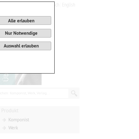
Deutsch
English
0
Warenkorb
Alle erlauben
Nur Notwendige
Auswahl erlauben
chen: Komponist, Werk, Verlag...
Produkt
Komponist
Werk