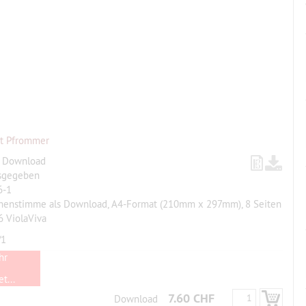
t Pfrommer
, Download
sgegeben
6-1
chenstimme als Download, A4-Format (210mm x 297mm), 8 Seiten
 ViolaViva
/1
hr
t...
7.60 CHF
Download