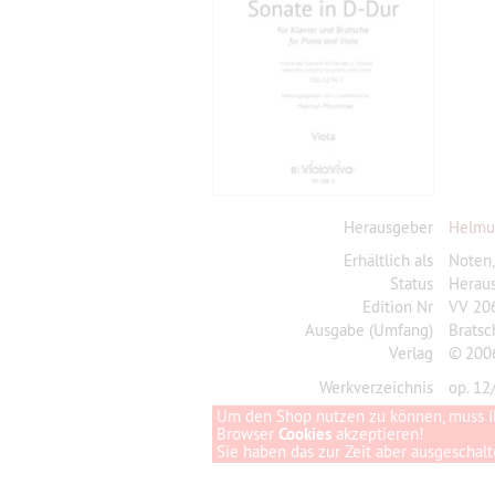
Herausgeber
Helmu
Erhältlich als
Noten
Status
Herau
Edition Nr
VV 20
Ausgabe (Umfang)
Brats
Verlag
© 2006
Werkverzeichnis
op. 12
Um den Shop nutzen zu können, muss I
Browser
Cookies
akzeptieren!
Sie haben das zur Zeit aber ausgeschalte