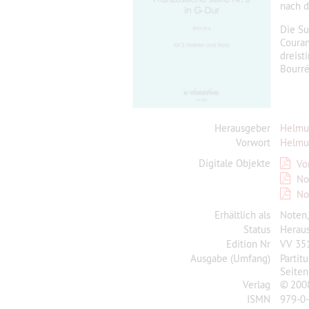
nach d
Die Su
Couran
dreist
Bourré
Herausgeber
Helmu
Vorwort
Helmu
Digitale Objekte
Vo
No
No
Erhältlich als
Noten
Status
Herau
Edition Nr
VV 35
Ausgabe (Umfang)
Partit
Seiten
Verlag
© 2008
ISMN
979-0