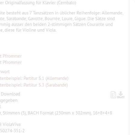
er Originalfassung für Klavier (Cembalo)
ite besteht aus 7 Tanzsätzen in üblicher Reihenfolge: Allemande,
te, Sarabande, Gavotte, Bourrée, Loure, Gigue. Die Sätze sind
immig ausser den beiden 2-stimmigen Sätzen Courante und
e, diese für Violine und Viola.
t Pfrommer
t Pfrommer
rwort
tenbeispiel: Partitur S.1 (Allemande)
tenbeispiel: Partitur S.3 (Sarabande)
, Download
sgegeben
1
ur, Stimmen (3), BACH Format (230mm x 302mm), 16+8+4+8
 ViolaViva
-50274-351-2