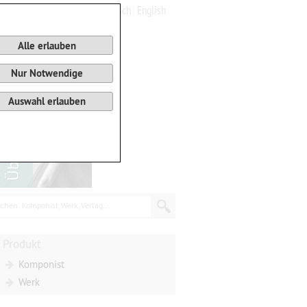
Deutsch
English
0
Warenkorb
Alle erlauben
Nur Notwendige
Auswahl erlauben
chen: Komponist, Werk, Verlag...
Produkt
Komponist
Werk