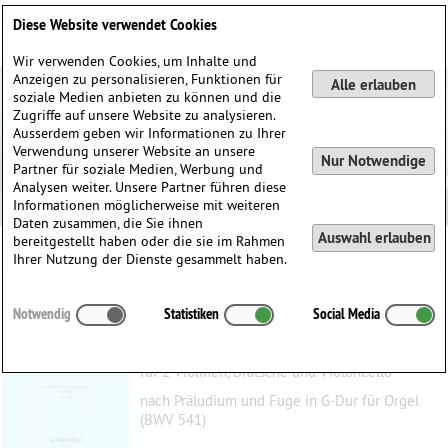
Deutsch
English
0
Diese Website verwendet Cookies
Anmelden / Registrieren
Wir verwenden Cookies, um Inhalte und
Anzeigen zu personalisieren, Funktionen für
Alle erlauben
soziale Medien anbieten zu können und die
Zugriffe auf unsere Website zu analysieren.
Ausserdem geben wir Informationen zu Ihrer
Verwendung unserer Website an unsere
Nur Notwendige
Partner für soziale Medien, Werbung und
Analysen weiter. Unsere Partner führen diese
Informationen möglicherweise mit weiteren
Daten zusammen, die Sie ihnen
Auswahl erlauben
bereitgestellt haben oder die sie im Rahmen
Ihrer Nutzung der Dienste gesammelt haben.
Präludium und Fuge G-dur
Notwendig
Statistiken
Social Media
Bach, Johann Sebastian
(1685–1750)
für 2 Violinen, Bratsche und Violoncello
nach Präludium und Fuge in G-Dur für Orgel
(BWV 541)