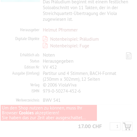
Das Präludium beginnt mit einem festlichen
Soloabschnitt von 11 Takten, der in der
Streichquartett-Übertragung der Viola
zugewiesen ist.
Herausgeber
Helmut Pfrommer
Digitale Objekte
Notenbeispiel: Präludium
Notenbeispiel: Fuge
Erhältlich als
Noten
Status
Herausgegeben
Edition Nr
VV 452
Ausgabe (Umfang)
Partitur und 4 Stimmen, BACH-Format
(230mm x 302mm), 12 Seiten
Verlag
© 2006 ViolaViva
ISMN
979-0-50274-452-6
Werkverzeichnis
BWV 541
Um den Shop nutzen zu können, muss Ihr
Browser
Cookies
akzeptieren!
Sie haben das zur Zeit aber ausgeschaltet...
17.00 CHF