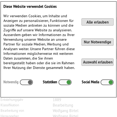
Deutsch
English
0
Diese Website verwendet Cookies
Anmelden / Registrieren
Wir verwenden Cookies, um Inhalte und
Anzeigen zu personalisieren, Funktionen für
Alle erlauben
soziale Medien anbieten zu können und die
Zugriffe auf unsere Website zu analysieren.
Ausserdem geben wir Informationen zu Ihrer
Verwendung unserer Website an unsere
Nur Notwendige
Partner für soziale Medien, Werbung und
Analysen weiter. Unsere Partner führen diese
Informationen möglicherweise mit weiteren
Daten zusammen, die Sie ihnen
Auswahl erlauben
bereitgestellt haben oder die sie im Rahmen
Ihrer Nutzung der Dienste gesammelt haben.
Jacques
Rensburg
(1846–1910)
Notwendig
Statistiken
Social Media
Drei Stücke, op. 2, für Bratsche und Klavier
Bratsche, Klavier
Besetzung
1889
Entstehungsjahr
Bearbeitung
Klassifikation
Wolfgang Birtel
Bearbeitung von
Wolfgang Birtel
Herausgeber