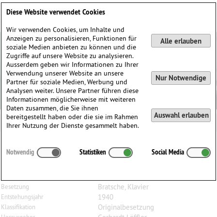
Deutsch
English
0
Diese Website verwendet Cookies
Anmelden / Registrieren
Wir verwenden Cookies, um Inhalte und
Anzeigen zu personalisieren, Funktionen für
Alle erlauben
soziale Medien anbieten zu können und die
Zugriffe auf unsere Website zu analysieren.
Ausserdem geben wir Informationen zu Ihrer
Verwendung unserer Website an unsere
Nur Notwendige
Partner für soziale Medien, Werbung und
Analysen weiter. Unsere Partner führen diese
Informationen möglicherweise mit weiteren
Daten zusammen, die Sie ihnen
Auswahl erlauben
bereitgestellt haben oder die sie im Rahmen
Ihrer Nutzung der Dienste gesammelt haben.
Alexander
Presuhn
(1870–1950)
Notwendig
Statistiken
Social Media
Das Alter, kleines Stimmungsbild zu Eichendorffs
Dichtung, B-dur, für Bratsche und Klavier
Bratsche, Klavier
Besetzung
1940
Entstehungsjahr
Originalbesetzung
Klassifikation