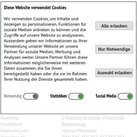
Deutsch
English
0
Diese Website verwendet Cookies
Anmelden / Registrieren
Wir verwenden Cookies, um Inhalte und
Anzeigen zu personalisieren, Funktionen für
Alle erlauben
soziale Medien anbieten zu können und die
Zugriffe auf unsere Website zu analysieren.
Ausserdem geben wir Informationen zu Ihrer
Verwendung unserer Website an unsere
Nur Notwendige
Partner für soziale Medien, Werbung und
Analysen weiter. Unsere Partner führen diese
Informationen möglicherweise mit weiteren
Daten zusammen, die Sie ihnen
Auswahl erlauben
bereitgestellt haben oder die sie im Rahmen
Ihrer Nutzung der Dienste gesammelt haben.
Johann Sebastian
Bach
(1685–1750)
Notwendig
Statistiken
Social Media
Das Wohltemp. Kl. I, Heft 5, 8 vierstimmige Sätze, für
2 Violinen, Bratsche und Violoncello
2 Violinen, Bratsche, Violoncello
Besetzung
Bearbeitung
Klassifikation
Helmut Pfrommer
Bearbeitung von