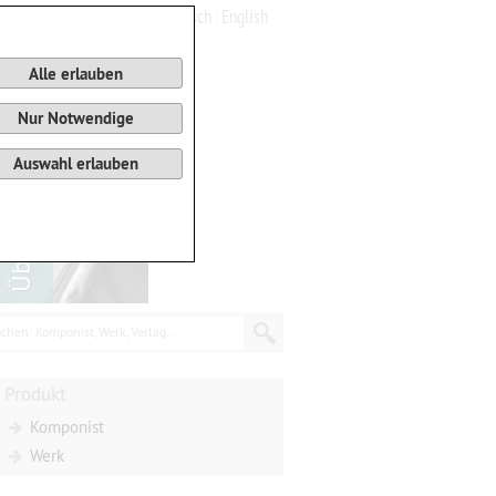
Deutsch
English
0
Warenkorb
Alle erlauben
Nur Notwendige
Auswahl erlauben
chen: Komponist, Werk, Verlag...
Produkt
Komponist
Werk