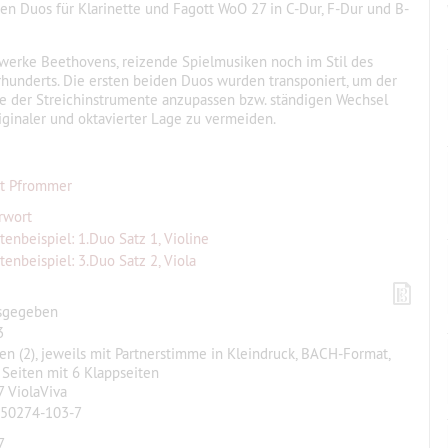
en Duos für Klarinette und Fagott WoO 27 in C-Dur, F-Dur und B-
hwerke Beethovens, reizende Spielmusiken noch im Stil des
rhunderts. Die ersten beiden Duos wurden transponiert, um der
e der Streichinstrumente anzupassen bzw. ständigen Wechsel
iginaler und oktavierter Lage zu vermeiden.
t Pfrommer
rwort
tenbeispiel: 1.Duo Satz 1, Violine
tenbeispiel: 3.Duo Satz 2, Viola
sgegeben
3
n (2), jeweils mit Partnerstimme in Kleindruck, BACH-Format,
Seiten mit 6 Klappseiten
 ViolaViva
-50274-103-7
7