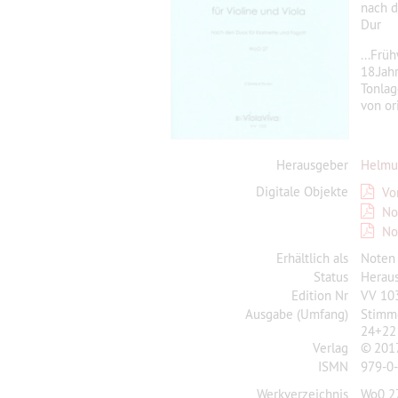
nach d
Dur
...Frü
18.Jah
Tonlag
von or
Herausgeber
Helmu
Digitale Objekte
Vo
No
No
Erhältlich als
Noten
Status
Herau
Edition Nr
VV 10
Ausgabe (Umfang)
Stimme
24+22 
Verlag
© 2017
ISMN
979-0
Werkverzeichnis
Wo0 2