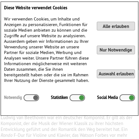
Deutsch
English
0
Diese Website verwendet Cookies
Anmelden / Registrieren
Wir verwenden Cookies, um Inhalte und
Anzeigen zu personalisieren, Funktionen für
Alle erlauben
soziale Medien anbieten zu können und die
Zugriffe auf unsere Website zu analysieren.
Ausserdem geben wir Informationen zu Ihrer
Verwendung unserer Website an unsere
Nur Notwendige
Partner für soziale Medien, Werbung und
Analysen weiter. Unsere Partner führen diese
Informationen möglicherweise mit weiteren
Daten zusammen, die Sie ihnen
Auswahl erlauben
bereitgestellt haben oder die sie im Rahmen
Ludwig van Beethoven
Ihrer Nutzung der Dienste gesammelt haben.
Ludwig van
Beethoven
(1770–1827)
Notwendig
Statistiken
Social Media
∗
in
Bonn, Deutschland
†
26.03.1827 in
Wien, Österreich
Ludwig van Beethoven war ein deutscher Komponist. Er gilt als der
Komponist, der die Musik der Wiener Klassik zu ihrer höchsten
Entwicklung geführt und der Romantik den Weg bereitet hat. Ein
Rondo
F-Dur für Violine und Klavier, das Watson Forbes vor mehr