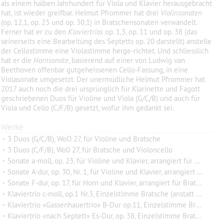
als einem halben Jahrhundert für Viola und Klavier herausgebracht
hat, ist wieder greifbar. Helmut Pfrommer hat drei
Violinsonaten
(op. 12,1, op. 23 und op. 30,1) in Bratschensonaten verwandelt.
Ferner hat er zu den
Klaviertrios
op. 1,3, op. 11 und op. 38 (das
seinerseits eine Bearbeitung des Septetts op. 20 darstellt) anstelle
der Cellostimme eine Violastimme herge-richtet. Und schliesslich
hat er die
Hornsonate
, basierend auf einer von Ludwig van
Beethoven offenbar gutgeheissenen Cello-Fassung, in eine
Violasonate umgesetzt. Der unermüdliche Helmut Pfrommer hat
2017 auch noch die drei ursprünglich für Klarinette und Fagott
geschriebenen Duos für Violine und Viola (G/C/B) und auch für
Viola und Cello (C/F/B) gesetzt, wofür ihm gedankt sei.
Werke
•
3 Duos (G/C/B), WoO 27, für Violine und Bratsche
•
3 Duos (C/F/B), Wo0 27, für Bratsche und Violoncello
•
Sonate a-moll, op. 23, für Violine und Klavier, arrangiert für Bratsche und Klavier
•
Sonate A-dur, op. 30, Nr. 1, für Violine und Klavier, arrangiert für Bratsche und Klavier
•
Sonate F-dur, op. 17, für Horn und Klavier, arrangiert für Bratsche und Klavier
•
Klaviertrio c-moll, op.1 Nr.3, Einzelstimme Bratsche (anstatt Violoncello)
•
Klaviertrio «Gassenhauertrio» B-Dur op.11, Einzelstimme Bratsche (anstatt Violoncello)
•
Klaviertrio «nach Septett» Es-Dur, op. 38, Einzelstimme Bratsche (anstatt Violoncello)